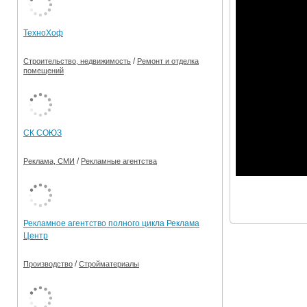
Ограничения движения транспорта на майские пр
ТехноХоф
Электронные транспортные карты
/
Строительство, недвижимость
Ремонт и отделка
помещений
СК СОЮЗ
/
Реклама, СМИ
Рекламные агентства
Рекламное агентство полного цикла Реклама
Центр
/
Производство
Стройматериалы