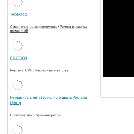
Ограничения движения транспорта на майские пр
ТехноХоф
Электронные транспортные карты
/
Строительство, недвижимость
Ремонт и отделка
помещений
СК СОЮЗ
/
Реклама, СМИ
Рекламные агентства
Рекламное агентство полного цикла Реклама
Центр
/
Производство
Стройматериалы