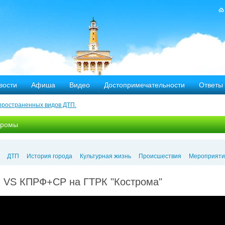
вости
Афиша
Видео
Достопримечательности
Ответы
пространенных видов ДТП.
тных дорог
тромы
-летию аварии на Чернобыльской АЭС
яние
ДТП
История города
Культурная жизнь
Происшествия
Мероприяти
ехала в Кострому.
 VS КПРФ+СР на ГТРК "Кострома"
ости оштрафовано 20 человек