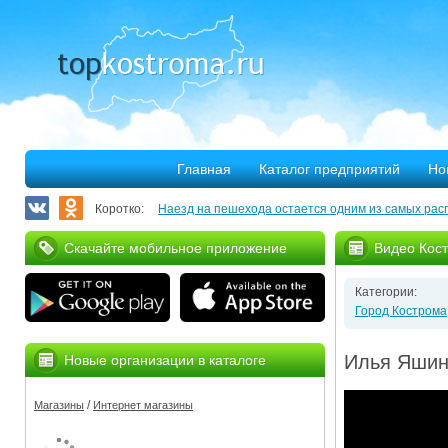
Главная
Каталог предприятий
Но
Коротко:
Наезд на пешехода остается одним из самых рас
Запланирован ремонт более 40 километров облас
Скачайте мобильное приложение
Видео Кос
В Костроме откроется выставка, посвященная 30
Категории:
375 костромских семей улучшили свое благососто
Город Кострома
Благотворительная программа «Мир без слез» при
Илья Яшин
Новые организации в каталоге
Серьезное ДТП на Михалевском бульваре
/
Магазины
Интернет магазины
За нарушение правил противопожарной безопасн
Мировые рекорды в Костроме