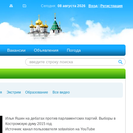
Сегодня:
08 августа 2026
Вход
|
Регистрация
Вакансии
Объявления
Погода
я
Экстрим
Образование
Все видео
Илья Яшин на дебатах против парламентских партий. Выборы в
Костромскую думу 2015 год.
Источник: канал пользователя sotavision на YouTube