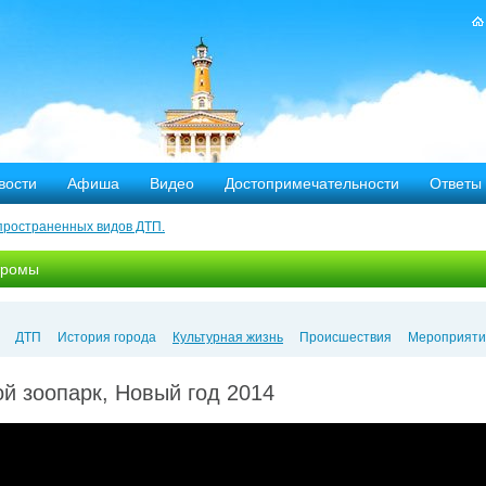
вости
Афиша
Видео
Достопримечательности
Ответы
пространенных видов ДТП.
тных дорог
тромы
-летию аварии на Чернобыльской АЭС
яние
ДТП
История города
Культурная жизнь
Происшествия
Мероприяти
ехала в Кострому.
й зоопарк, Новый год 2014
ости оштрафовано 20 человек