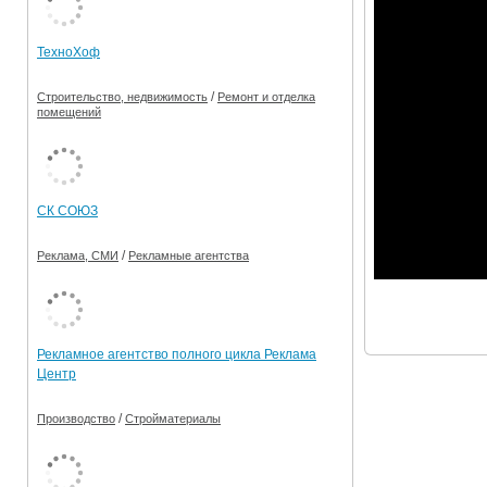
Ограничения движения транспорта на майские пр
ТехноХоф
Электронные транспортные карты
/
Строительство, недвижимость
Ремонт и отделка
помещений
СК СОЮЗ
/
Реклама, СМИ
Рекламные агентства
Рекламное агентство полного цикла Реклама
Центр
/
Производство
Стройматериалы