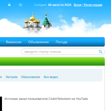
Сегодня:
08 августа 2026
Вход
|
Регистрация
Вакансии
Объявления
Погода
я
Экстрим
Образование
Все видео
Источник: канал пользователя ClutchTelevision на YouTube