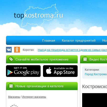
Главная
Каталог предприятий
Но
Коротко:
Наезд на пешехода остается одним из самых рас
Запланирован ремонт более 40 километров облас
Скачайте мобильное приложение
Видео Кос
В Костроме откроется выставка, посвященная 30
Категории:
375 костромских семей улучшили свое благососто
Город Кострома
Благотворительная программа «Мир без слез» при
Костромско
Новые организации в каталоге
Серьезное ДТП на Михалевском бульваре
/
Магазины
Интернет магазины
За нарушение правил противопожарной безопасн
Мировые рекорды в Костроме