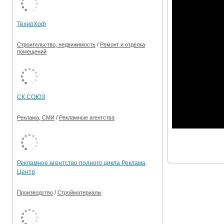
Ограничения движения транспорта на майские пр
ТехноХоф
Электронные транспортные карты
/
Строительство, недвижимость
Ремонт и отделка
помещений
СК СОЮЗ
/
Реклама, СМИ
Рекламные агентства
Рекламное агентство полного цикла Реклама
Центр
/
Производство
Стройматериалы