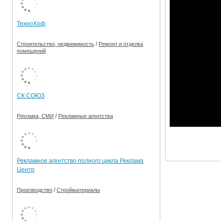
Ограничения движения транспорта на майские пр
ТехноХоф
Электронные транспортные карты
/
Строительство, недвижимость
Ремонт и отделка
помещений
СК СОЮЗ
/
Реклама, СМИ
Рекламные агентства
Рекламное агентство полного цикла Реклама
Центр
/
Производство
Стройматериалы