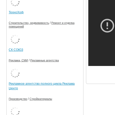
Ограничения движения транспорта на майские пр
ТехноХоф
Электронные транспортные карты
/
Строительство, недвижимость
Ремонт и отделка
помещений
СК СОЮЗ
/
Реклама, СМИ
Рекламные агентства
Рекламное агентство полного цикла Реклама
Центр
/
Производство
Стройматериалы