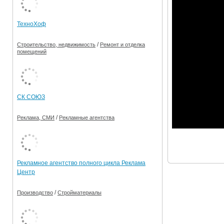
Ограничения движения транспорта на майские пр
ТехноХоф
Электронные транспортные карты
/
Строительство, недвижимость
Ремонт и отделка
помещений
СК СОЮЗ
/
Реклама, СМИ
Рекламные агентства
Рекламное агентство полного цикла Реклама
Центр
/
Производство
Стройматериалы