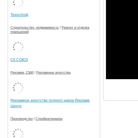
Ограничения движения транспорта на майские пр
ТехноХоф
Электронные транспортные карты
/
Строительство, недвижимость
Ремонт и отделка
помещений
СК СОЮЗ
/
Реклама, СМИ
Рекламные агентства
Рекламное агентство полного цикла Реклама
Центр
/
Производство
Стройматериалы