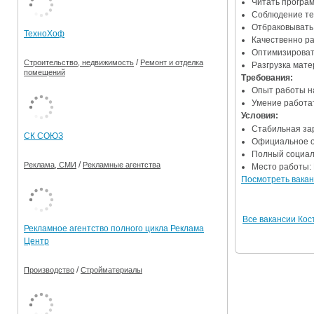
Читать програм
Соблюдение те
Ограничения движения транспорта на майские пр
Отбраковывать
ТехноХоф
Качественно ра
Электронные транспортные карты
Оптимизироват
/
Строительство, недвижимость
Ремонт и отделка
Разгрузка мате
помещений
Требования:
Опыт работы на
Умение работат
Условия:
Стабильная за
СК СОЮЗ
Официальное о
Полный социал
/
Реклама, СМИ
Рекламные агентства
Место работы: 
Посмотреть вакан
Все вакансии Ко
Рекламное агентство полного цикла Реклама
Центр
/
Производство
Стройматериалы