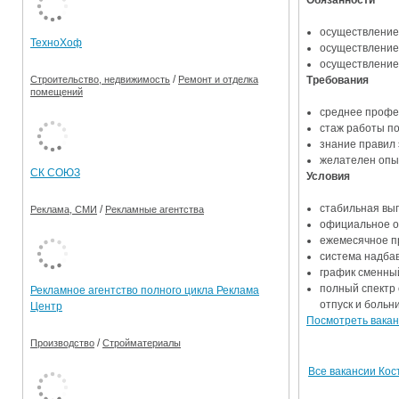
Обязанности
Ограничения движения транспорта на майские пр
осуществление
ТехноХоф
осуществление
Электронные транспортные карты
осуществление
/
Требования
Строительство, недвижимость
Ремонт и отделка
помещений
среднее профе
стаж работы по
знание правил 
желателен опы
СК СОЮЗ
Условия
стабильная вып
/
Реклама, СМИ
Рекламные агентства
официальное о
ежемесячное п
система надбав
график сменны
полный спектр 
Рекламное агентство полного цикла Реклама
отпуск и больн
Центр
Посмотреть вакан
/
Производство
Стройматериалы
Все вакансии Ко