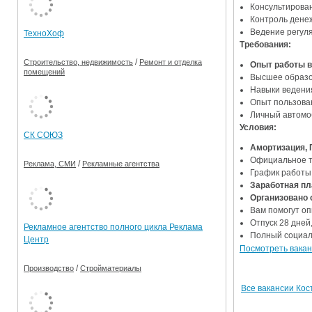
Консультирован
Ограничения движения транспорта на майские пр
Контроль дене
Ведение регуля
ТехноХоф
Электронные транспортные карты
Требования:
/
Строительство, недвижимость
Ремонт и отделка
Опыт работы в
помещений
Высшее образо
Навыки ведени
Опыт пользовани
Личный автомо
Условия:
СК СОЮЗ
Амортизация, 
Официальное т
/
Реклама, СМИ
Рекламные агентства
График работы 
Заработная пл
Организован
Вам помогут о
Отпуск 28 дней,
Рекламное агентство полного цикла Реклама
Полный социал
Центр
Посмотреть вакан
/
Производство
Стройматериалы
Все вакансии Ко