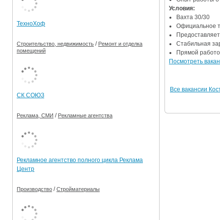
Условия:
Ограничения движения транспорта на майские пр
Вахта 30/30
ТехноХоф
Официальное т
Электронные транспортные карты
Предоставляетс
Стабильная за
/
Строительство, недвижимость
Ремонт и отделка
помещений
Прямой работо
Посмотреть вакан
Все вакансии Ко
СК СОЮЗ
/
Реклама, СМИ
Рекламные агентства
Рекламное агентство полного цикла Реклама
Центр
/
Производство
Стройматериалы