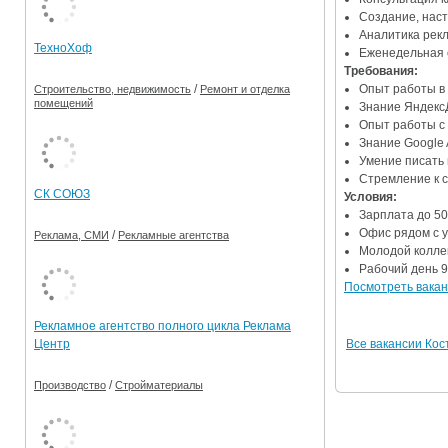
Создание, наст
Ограничения движения транспорта на майские пр
Аналитика рекл
ТехноХоф
Еженедельная 
Электронные транспортные карты
Требования:
Опыт работы в 
/
Строительство, недвижимость
Ремонт и отделка
помещений
Знание Яндекс
Опыт работы с 
Знание Google 
Умение писать
Стремление к 
СК СОЮЗ
Условия:
Зарплата до 50 
Офис рядом с 
/
Реклама, СМИ
Рекламные агентства
Молодой колле
Рабочий день 9:
Посмотреть вакан
Рекламное агентство полного цикла Реклама
Все вакансии Ко
Центр
/
Производство
Стройматериалы