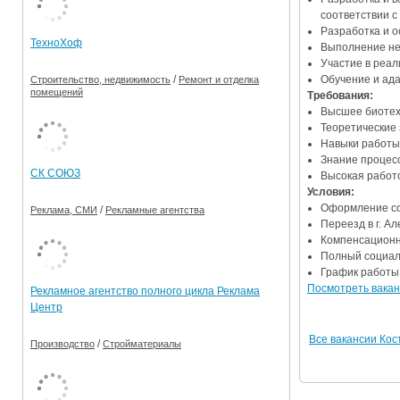
соответствии с
Ограничения движения транспорта на майские пр
Разработка и о
ТехноХоф
Выполнение не
Электронные транспортные карты
Участие в реал
Обучение и ад
/
Строительство, недвижимость
Ремонт и отделка
помещений
Требования:
Высшее биотех
Теоретические 
Навыки работы
Знание процесс
СК СОЮЗ
Высокая работо
Условия:
Оформление со
/
Реклама, СМИ
Рекламные агентства
Переезд в г. А
Компенсационны
Полный социаль
График работы: 
Посмотреть вакан
Рекламное агентство полного цикла Реклама
Центр
Все вакансии Ко
/
Производство
Стройматериалы