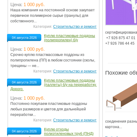
Цена:
1 000 руб.
Ограничения движения транспорта на майские пр
Наша компания на постоянной основе закупает
первичное полимерное сырье (гранулы) для
Электронные транспортные карты
собственного...
Категория:
Строительство и ремонт
сертифицирована.
Куплю пластиковые поддоны
 +7 926 875 47 01

04 августа 2026
(полипропилен) б/у
Цена:
1 000 руб.
Срочно куплю пластмассовые поддоны из
полипропилена (ПП) в любом состоянии (сколы,
трещины — не...
Категория:
Строительство и ремонт
Похожие об
Куплю пластиковые поддоны
04 августа 2026
(паллеты) б/у на переработку.
Дорого.
Цена:
1 000 руб.
Постоянно покупаем пластиковые поддоны
любых размеров и цветов для дальнейшей
переработки...
Категория:
Строительство и ремонт
соединения разны
картона...
Куплю отходы
04 августа 2026
полиэтиленовых труб (ПНД)