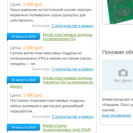
Цена:
1 000 руб.
Ограничения движения транспорта на майские пр
Наша компания на постоянной основе закупает
первичное полимерное сырье (гранулы) для
Электронные транспортные карты
собственного...
Категория:
Строительство и ремонт
Куплю пластиковые поддоны
04 августа 2026
(полипропилен) б/у
Цена:
1 000 руб.
Похожие об
Срочно куплю пластмассовые поддоны из
полипропилена (ПП) в любом состоянии (сколы,
трещины — не...
Категория:
Строительство и ремонт
Куплю пластиковые поддоны
04 августа 2026
(паллеты) б/у на переработку.
Дорого.
Цена:
1 000 руб.
(Нижегородская о
Постоянно покупаем пластиковые поддоны
сборщики. Опыт р
любых размеров и цветов для дальнейшей
научим....
переработки...
Ещё объявления
Категория:
Строительство и ремонт
Куплю отходы
04 августа 2026
полиэтиленовых труб (ПНД)