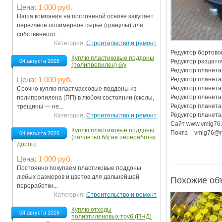
Цена:
1 000 руб.
Ограничения движения транспорта на майские пр
Наша компания на постоянной основе закупает
первичное полимерное сырье (гранулы) для
Электронные транспортные карты
собственного...
Категория:
Строительство и ремонт
Редуктор бортовой
Куплю пластиковые поддоны
Редуктор раздаточ
04 августа 2026
(полипропилен) б/у
Редуктор планетар
Цена:
1 000 руб.
Редуктор планетар
Редуктор планетар
Срочно куплю пластмассовые поддоны из
Редуктор планетар
полипропилена (ПП) в любом состоянии (сколы,
Редуктор планетар
трещины — не...
Редуктор планетар
Категория:
Строительство и ремонт
Сайт www.vmig76.r
Куплю пластиковые поддоны
04 августа 2026
(паллеты) б/у на переработку.
Дорого.
Цена:
1 000 руб.
Постоянно покупаем пластиковые поддоны
любых размеров и цветов для дальнейшей
Похожие об
переработки...
Категория:
Строительство и ремонт
Куплю отходы
04 августа 2026
полиэтиленовых труб (ПНД)