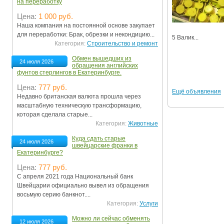
на переработку
Цена:
1 000 руб.
Наша компания на постоянной основе закупает
для переработки: Брак, обрезки и некондицию...
5 Валик...
Категория:
Строительство и ремонт
Обмен вышедших из
24 июля 2026
обращения английских
фунтов стерлингов в Екатеринбурге.
Цена:
777 руб.
Ещё объявления
Недавно британская валюта прошла через
масштабную техническую трансформацию,
которая сделала старые...
Категория:
Животные
Куда сдать старые
24 июля 2026
швейцарские франки в
Екатеринбурге?
Цена:
777 руб.
С апреля 2021 года Национальный банк
Швейцарии официально вывел из обращения
восьмую серию банкнот....
Категория:
Услуги
Можно ли сейчас обменять
12 июля 2026