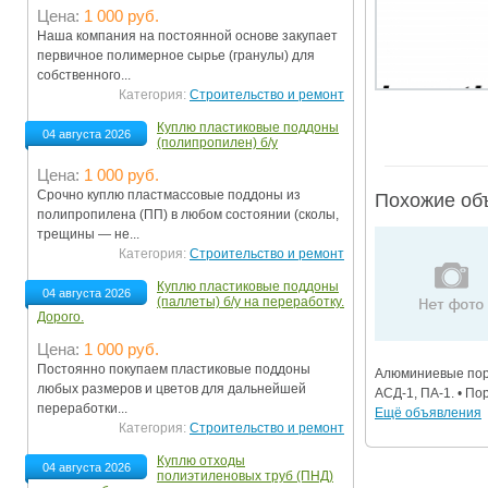
Цена:
1 000 руб.
Ограничения движения транспорта на майские пр
Наша компания на постоянной основе закупает
первичное полимерное сырье (гранулы) для
Электронные транспортные карты
собственного...
Категория:
Строительство и ремонт
Куплю пластиковые поддоны
04 августа 2026
(полипропилен) б/у
Цена:
1 000 руб.
Срочно куплю пластмассовые поддоны из
Похожие об
полипропилена (ПП) в любом состоянии (сколы,
трещины — не...
Категория:
Строительство и ремонт
Куплю пластиковые поддоны
04 августа 2026
(паллеты) б/у на переработку.
Дорого.
Цена:
1 000 руб.
Постоянно покупаем пластиковые поддоны
Алюминиевые пор
любых размеров и цветов для дальнейшей
АСД-1, ПА-1. • По
переработки...
Ещё объявления
Категория:
Строительство и ремонт
Куплю отходы
04 августа 2026
полиэтиленовых труб (ПНД)