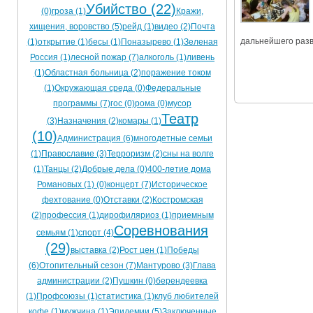
Убийство (22)
(0)
гроза (1)
Кражи,
Ограничения движения транспорта на майские пр
хищения, воровство (5)
рейд (1)
видео (2)
Почта
Электронные транспортные карты
дальнейшего разв
(1)
открытие (1)
бесы (1)
Поназырево (1)
Зеленая
Россия (1)
лесной пожар (7)
алкоголь (1)
ливень
(1)
Областная больница (2)
поражение током
(1)
Окружающая среда (0)
Федеральные
программы (7)
гос (0)
рома (0)
мусор
Театр
(3)
Назначения (2)
комары (1)
(10)
Администрация (6)
многодетные семьи
(1)
Православие (3)
Терроризм (2)
сны на волге
(1)
Танцы (2)
Добрые дела (0)
400-летие дома
Романовых (1)
(0)
концерт (7)
Историческое
фехтование (0)
Отставки (2)
Костромская
(2)
профессия (1)
дирофиляриоз (1)
приемным
Соревнования
семьям (1)
спорт (4)
(29)
выставка (2)
Рост цен (1)
Победы
(6)
Отопительный сезон (7)
Мантурово (3)
Глава
администрации (2)
Пушкин (0)
берендеевка
(1)
Профсоюзы (1)
статистика (1)
клуб любителей
кофе (1)
мужчина (1)
Эпидемии (5)
Заключенные