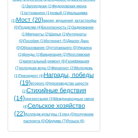
(1)
Загородная (1)
Федоровская икона
(1)
аттракцион (1)
новый (1)
фальшивка
Мост (20)
(1)
варии, крушения, катастрофы
(0)
Подделки (4)
Безопасность (2)
Задержание
(1)
Мигранты (2)
Шарья (1)
Интернаты
(0)
Пособия (1)
Интернет (5)
Диалог Данс
(0)
Образование (3)
утопающего (0)
Украина
(1)
фонды (1)
Вакцинация (2)
Ярославская
(1)
капитальный ремонт (6)
Газификация
(7)
холодная вода (2)
Ферапонт (2)
Молодежь
Награды, победы
(1)
Президент (4)
(19)
второго (0)
производство шерсти
Стихийные бедствия
(1)
(14)
презентация (3)
Международные связи
Сельское хозяйство
(4)
(22)
Колледж культуры (1)
лед (0)
получение
паспорта (0)
Облдума (7)
Розыск (6)