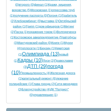
(0)
второго (0)
финал (1)
Кражи, хищения,
воровство (5)
Московская (1)
опрессовка труб
(1)
получение паспорта (0)
Погоня (1)
Грабитель
(2)
Хлебокомбинат (0)
выставка (2)
Октябрьский
район (1)
Грипп (1)
дом офицеров (1)
Митинг
(2)
Пасха (1)
поражение током (1)
Волгореченск
(1)
Костромское авиапредприятие (5)
автобусы
(3)
Мантуровский район (0)
Книги (1)
Музеи
(4)
теплосети (1)
Бензин (1)
Никитская
Олимпиада (13)
(1)
новый
Кадры (10)
(1)
Лоси (2)
Православие
ДТП (29)
погода
(3)
(10)
Промышленность (4)
Железная дорога
(1)
капитальный ремонт (6)
лежачие
полицейские (1)
Глава города (2)
Сити-менеджер
(3)
Благоустройство (4)
ДК "Патриот"
(0)
управляющие (1)