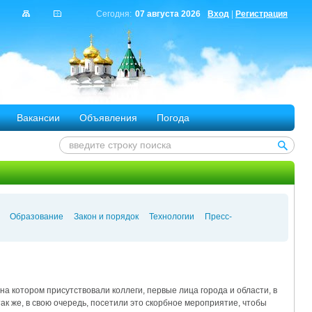
Сегодня:
07 августа 2026
Вход
|
Регистрация
Вакансии
Объявления
Погода
Образование
Закон и порядок
Технологии
Пресс-
а котором присутствовали коллеги, первые лица города и области, в
ак же, в свою очередь, посетили это скорбное мероприятие, чтобы