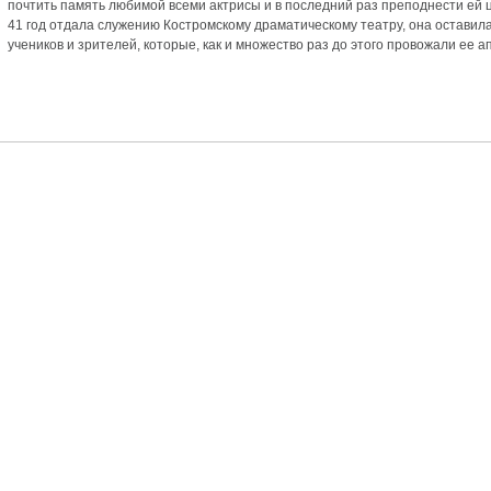
почтить память любимой всеми актрисы и в последний раз преподнести ей ц
41 год отдала служению Костромскому драматическому театру, она оставил
аздники 2014
учеников и зрителей, которые, как и множество раз до этого провожали ее 