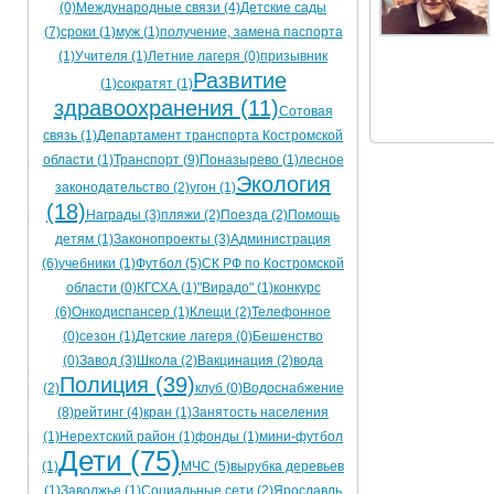
(0)
Международные связи (4)
Детские сады
Ограничения движения транспорта на майские пр
(7)
сроки (1)
муж (1)
получение, замена паспорта
(1)
Учителя (1)
Летние лагеря (0)
призывник
Электронные транспортные карты
Развитие
(1)
сократят (1)
здравоохранения (11)
Сотовая
связь (1)
Департамент транспорта Костромской
области (1)
Транспорт (9)
Поназырево (1)
лесное
Экология
законодательство (2)
угон (1)
(18)
Награды (3)
пляжи (2)
Поезда (2)
Помощь
детям (1)
Законопроекты (3)
Администрация
(6)
учебники (1)
Футбол (5)
СК РФ по Костромской
области (0)
КГСХА (1)
"Вирадо" (1)
конкурс
(6)
Онкодиспансер (1)
Клещи (2)
Телефонное
(0)
сезон (1)
Детские лагеря (0)
Бешенство
(0)
Завод (3)
Школа (2)
Вакцинация (2)
вода
Полиция (39)
(2)
клуб (0)
Водоснабжение
(8)
рейтинг (4)
кран (1)
Занятость населения
(1)
Нерехтский район (1)
фонды (1)
мини-футбол
Дети (75)
(1)
МЧС (5)
вырубка деревьев
(1)
Заволжье (1)
Социальные сети (2)
Ярославль