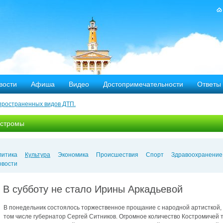
вости
Афиша
Видео
Достопримечательности
Ответы
пространенных видов ДТП.
тных дорог
остромы
-летию аварии на Чернобыльской АЭС
яние
литика
Культура
Экономика
Происшествия
Спорт
Здравоохранение
овости
ехала в Кострому.
В субботу не стало Ирины Аркадьевой
ости оштрафовано 20 человек
В понедельник состоялось торжественное прощание с народной артисткой, н
том числе губернатор Сергей Ситников. Огромное количество Костромичей т