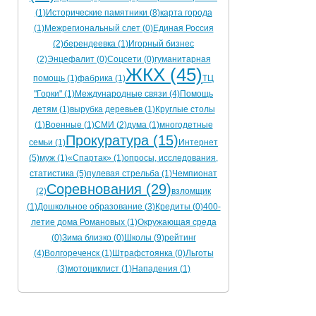
(1)
Исторические памятники (8)
карта города
(1)
Межрегиональный слет (0)
Единая Россия
(2)
берендеевка (1)
Игорный бизнес
(2)
Энцефалит (0)
Соцсети (0)
гуманитарная
ЖКХ (45)
помощь (1)
фабрика (1)
ТЦ
"Горки" (1)
Международные связи (4)
Помощь
детям (1)
вырубка деревьев (1)
Круглые столы
(1)
Военные (1)
СМИ (2)
дума (1)
многодетные
Прокуратура (15)
семьи (1)
Интернет
(5)
муж (1)
«Спартак» (1)
опросы, исследования,
статистика (5)
пулевая стрельба (1)
Чемпионат
Соревнования (29)
(2)
взломщик
(1)
Дошкольное образование (3)
Кредиты (0)
400-
летие дома Романовых (1)
Окружающая среда
(0)
Зима близко (0)
Школы (9)
рейтинг
(4)
Волгореченск (1)
Штрафстоянка (0)
Льготы
(3)
мотоциклист (1)
Нападения (1)