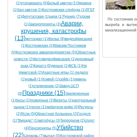
(1)
утопающего (0)
Белый цветок (1)
Украина
Ограничения движения транспорта на майские пр
(1)
бал цветов (1)
Костромская слобода (1)
ЛГБТ
(2)
Депутатская (1)
цирк (1)
Турнир (7)
сроки
Электронные транспортные карты
По состоянию о
Аварии,
(1)
Законопроекты (3)
выгреба и вытек
крушения, катастрофы
канализационной 
(13)
мотоцикл (1)
Жилье (8)
видеофиксация
(1)
Костромская (2)
Максим Постников
(0)
Костромское авиапредприятие (5)
Областные
новости (2)
фотовидеофиксация (1)
дорожный
знак (2)
Каратэ (0)
деньги (1)
ФСБ (1)
На
Никитской (2)
Азартные игры (1)
педагог
(1)
новый (1)
Хоккей (1)
сейф (1)
ливень
(1)
отключение (2)
Завод ЦСП
Праздники (15)
(0)
Заключенные
(1)
бесы (1)
пожарные (2)
Визиты (1)
центральный
рынок (1)
тепло (1)
любители кофе (0)
Ресурсы
(2)
Ясли (0)
Областная больница (2)
Госдолг
(1)
"Вирадо" (1)
автобусы (3)
Терроризм (2)
спорт
Убийство
(4)
Пенсионеры (5)
(22)
Церковь (7)
выпал (0)
Костромской район