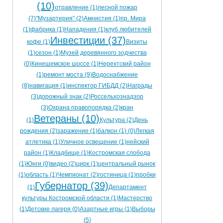
(10)
отравление (1)
лесной пожар
(7)
"Музартерия" (2)
Амнистия (1)
пр. Мира
(1)
фабрика (1)
Нападения (1)
клуб любителей
Инвестиции (37)
кофе (1)
Визиты
(1)
сезон (1)
Музей деревянного зодчества
(0)
Кинешемское шоссе (1)
Нерехтский район
(1)
ремонт моста (9)
Водоснабжение
(8)
навигация (1)
инспектор ГИБДД (2)
Награды
(3)
дорожный знак (2)
Россельхознадзор
(3)
Охрана правопорядка (2)
кран
Ветераны (10)
(1)
Культура (2)
День
рождения (2)
заражение (1)
балкон (1)
(0)
Легкая
атлетика (1)
Уличное освещение (1)
нейский
район (1)
Кладбище (1)
Костромская слобода
(1)
Юнги (0)
видео (2)
цирк (1)
центральный рынок
(1)
область (1)
Чемпионат (2)
гостиница (1)
пробки
Губернатор (39)
(1)
Департамент
культуры Костромской области (1)
Мастерство
(1)
Детские лагеря (0)
Азартные игры (1)
Выборы
(5)