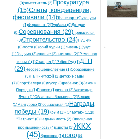
Прокуратура
(0)
заместитель (2)
Ограничения движения транспорта на майские пр
(15)
Слеты, конференции,
фестивали (14)
Электронные транспортные карты
Транспорт (9)
утонули
(1)
Ферапонт (2)
Турбазы (0)
Джедаи
Соревнования (29)
(0)
провалился
Строительство (24)
(0)
Пушкин
(0)
моста (0)
юрий журин (1)
ливень (1)
укус
(1)
Госдума (3)
купание (2)
выставка (2)
"Ременная
ДТП
тесьма" (1)
Скандал (1)
Робин Гуд (1)
(29)
Несовершеннолетние (1)
Образование
(3)
На Никитской (2)
Детские сады
(7)
СпортВалера (0)
мусор (3)
ребенок (3)
Закон и
Порядок (1)
Паново (1)
регион (2)
Александр
Лукин (1)
Областная больница (2)
Бензин
Награды,
(1)
Мантурово (3)
социальная (1)
победы (19)
Крым (1)
«Спартак» (1)
ДК
"Патриот" (0)
Недвижимость (2)
Ювелирная
ЖКХ
промышленность (4)
сироты (1)
(45)
погода
брошюра (1)