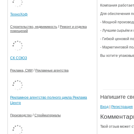
Компания работает 
Ограничения движения транспорта на майские пр
Для обеспечения по
ТехноХоф
Электронные транспортные карты
- Мощной производ
/
Строительство, недвижимость
Ремонт и отделка
- Лучшим сырьём и
помещений
- Гибкой ценовой 
- Маркетинговой по
Вы хотите упаковыв
СК СОЮЗ
/
Реклама, СМИ
Рекламные агентства
Напишите св
Рекламное агентство полного цикла Реклама
Центр
Вход
|
Регистрация
Комментари
/
Производство
Стройматериалы
Твой отзыв может с