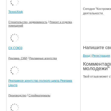
Ограничения движения транспорта на майские пр
Сегодня "Костромск
ТехноХоф
деятельности.
Электронные транспортные карты
/
Строительство, недвижимость
Ремонт и отделка
помещений
Напишите св
СК СОЮЗ
Вход
|
Регистрация
/
Реклама, СМИ
Рекламные агентства
Комментари
молодежи"
Твой отзыв может с
Рекламное агентство полного цикла Реклама
Центр
/
Производство
Стройматериалы