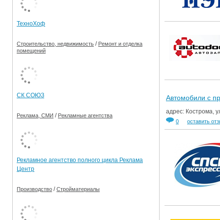
Ограничения движения транспорта на майские пр
ТехноХоф
Электронные транспортные карты
/
Строительство, недвижимость
Ремонт и отделка
помещений
СК СОЮЗ
Автомобили с п
адрес: Кострома, у
/
Реклама, СМИ
Рекламные агентства
0
оставить от
Рекламное агентство полного цикла Реклама
Центр
/
Производство
Стройматериалы