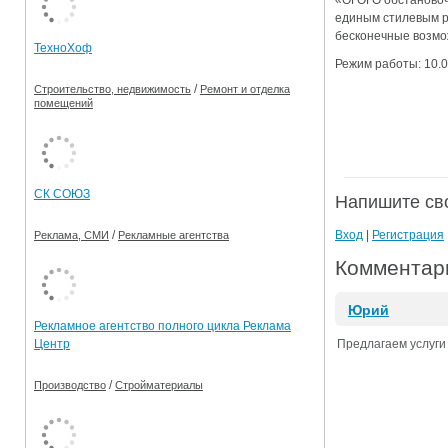
«ОГОГО обстановоч
единым стилевым р
Ограничения движения транспорта на майские пр
бесконечные возмо
ТехноХоф
Электронные транспортные карты
Режим работы: 10.0
/
Строительство, недвижимость
Ремонт и отделка
помещений
СК СОЮЗ
Напишите св
Вход
|
Регистрация
/
Реклама, СМИ
Рекламные агентства
Комментари
Юрий
Рекламное агентство полного цикла Реклама
Предлагаем услуги 
Центр
/
Производство
Стройматериалы