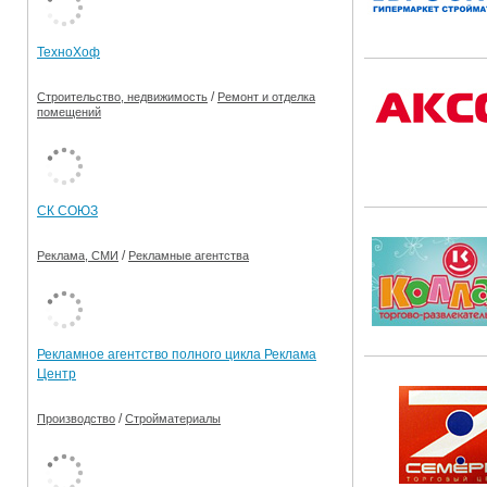
Ограничения движения транспорта на майские пр
ТехноХоф
Электронные транспортные карты
/
Строительство, недвижимость
Ремонт и отделка
помещений
СК СОЮЗ
/
Реклама, СМИ
Рекламные агентства
Рекламное агентство полного цикла Реклама
Центр
/
Производство
Стройматериалы