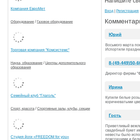
Напишите св
Компания ЕвроМет
Вход
|
Регистрация
Комментар
/
Оборудование
Газовое оборудование
Юрий
Восьмого марта пок
Испортили праздни
Торговая компания "Комсистемс"
8-(49-449)50-6
/
Наука, образование
Центры дополнительного
образования
Директор фирмы "Ф
Ирина
Семейный клуб "Глаголь"
Купили белые розы 
коричневатыми цвет
/
Спорт, красота
Спортивные залы, клубы, секции
Гость
Приветливый вежли
свадебный букет и
невесты было испо
Студия йоги «FREEDOM for you»
пожсохшими и белым