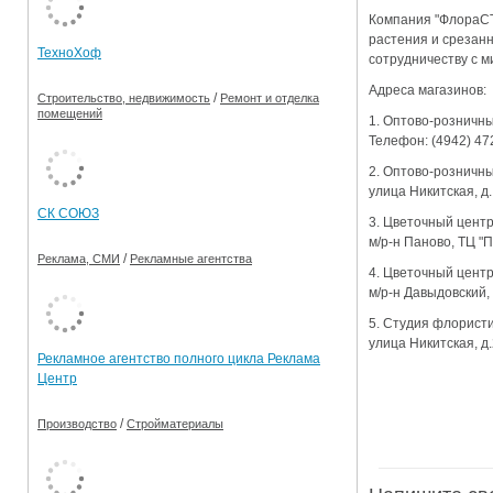
Компания "ФлораСТ
Ограничения движения транспорта на майские пр
растения и срезанн
ТехноХоф
сотрудничеству с 
Электронные транспортные карты
Адреса магазинов:
/
Строительство, недвижимость
Ремонт и отделка
помещений
1. Оптово-розничн
Телефон: (4942) 47
2. Оптово-розничн
улица Никитская, д
СК СОЮЗ
3. Цветочный центр
м/р-н Паново, ТЦ "
/
Реклама, СМИ
Рекламные агентства
4. Цветочный центр
м/р-н Давыдовский,
5. Студия флористи
улица Никитская, д.
Рекламное агентство полного цикла Реклама
Центр
/
Производство
Стройматериалы