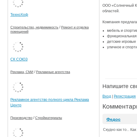
ООО «Солнечный Кр
Ограничения движения транспорта на майские пр
областей.
ТехноХоф
Электронные транспортные карты
Компания предлаг
/
Строительство, недвижимость
Ремонт и отделка
мебель и спорти
помещений
функциональная 
детские игровые
уличное и спорт
СК СОЮЗ
/
Реклама, СМИ
Рекламные агентства
Напишите св
Вход
|
Регистрация
Рекламное агентство полного цикла Реклама
Комментари
Центр
/
Производство
Стройматериалы
Федос
Скудно как то... К