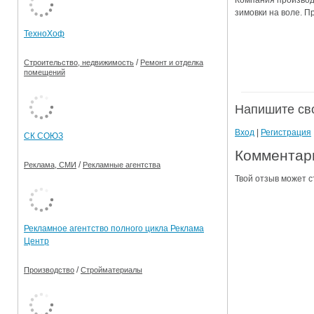
Компания производ
зимовки на воле. П
Ограничения движения транспорта на майские пр
ТехноХоф
Электронные транспортные карты
/
Строительство, недвижимость
Ремонт и отделка
помещений
Напишите св
Вход
|
Регистрация
СК СОЮЗ
Комментари
/
Реклама, СМИ
Рекламные агентства
Твой отзыв может с
Рекламное агентство полного цикла Реклама
Центр
/
Производство
Стройматериалы