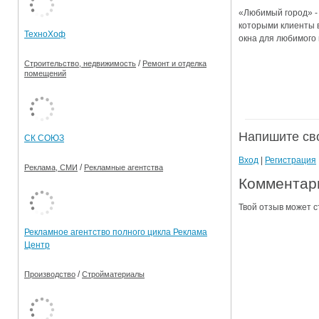
«Любимый город» -
Ограничения движения транспорта на майские пр
которыми клиенты 
ТехноХоф
окна для любимого 
Электронные транспортные карты
/
Строительство, недвижимость
Ремонт и отделка
помещений
Напишите св
СК СОЮЗ
Вход
|
Регистрация
/
Реклама, СМИ
Рекламные агентства
Комментари
Твой отзыв может с
Рекламное агентство полного цикла Реклама
Центр
/
Производство
Стройматериалы