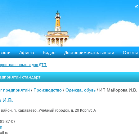
вости
Афиша
Видео
Достопримечательности
Ответы
пространенных видов ДТП.
тных дорог
едприятий стандарт
-летию аварии на Чернобыльской АЭС
г предприятий
/
Производство
/
Одежда, обувь
/ ИП Майорова И.В.
яние
 И.В.
ехала в Кострому.
район, п. Караваево, Учебный городок, д. 20 Корпус А
81-37-07
ости оштрафовано 20 человек
рф
il.ru