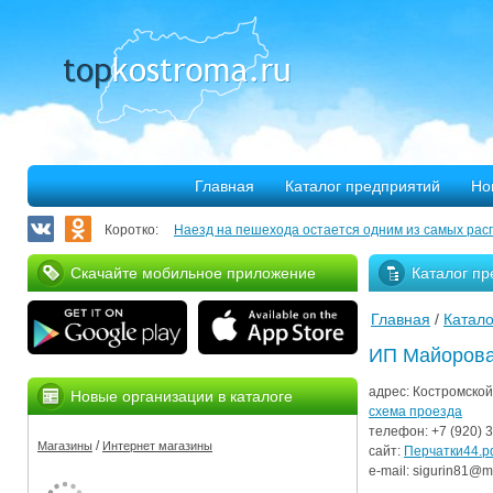
Главная
Каталог предприятий
Но
Коротко:
Наезд на пешехода остается одним из самых рас
Запланирован ремонт более 40 километров облас
Скачайте мобильное приложение
Каталог пр
В Костроме откроется выставка, посвященная 30
Главная
/
Катало
375 костромских семей улучшили свое благососто
ИП Майорова
Благотворительная программа «Мир без слез» при
адрес:
Костромской 
Новые организации в каталоге
Серьезное ДТП на Михалевском бульваре
схема проезда
телефон:
+7 (920)
3
/
Магазины
Интернет магазины
За нарушение правил противопожарной безопасн
сайт:
Перчатки44.
e-mail:
sigurin81@ma
Мировые рекорды в Костроме