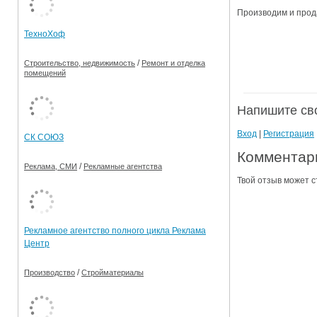
Производим и прода
Ограничения движения транспорта на майские пр
ТехноХоф
Электронные транспортные карты
/
Строительство, недвижимость
Ремонт и отделка
помещений
Напишите св
Вход
|
Регистрация
СК СОЮЗ
Комментари
/
Реклама, СМИ
Рекламные агентства
Твой отзыв может с
Рекламное агентство полного цикла Реклама
Центр
/
Производство
Стройматериалы