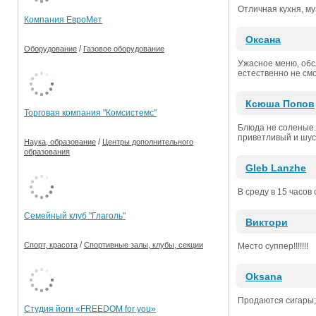
Отличная кухня, му
Компания ЕвроМет
Оксана
/
Оборудование
Газовое оборудование
Ужасное меню, обсл
естественно не смо
Ксюша Попов
Торговая компания "Комсистемс"
Блюда не соленые.
приветливый и шус
/
Наука, образование
Центры дополнительного
образования
Gleb Lanzhe
В среду в 15 часов 
Семейный клуб "Глаголь"
Виктори
/
Спорт, красота
Спортивные залы, клубы, секции
Место суппер!!!!!!!
Oksana
Продаются сигары;
Студия йоги «FREEDOM for you»