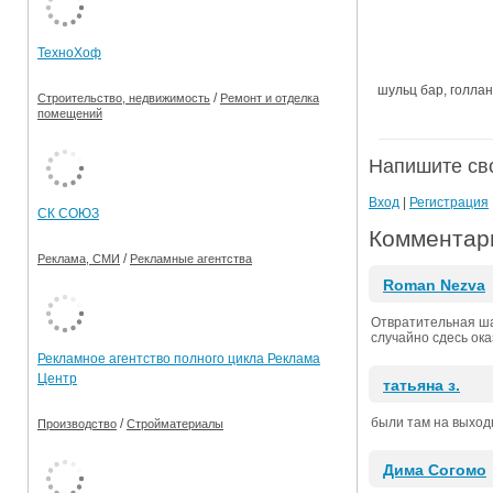
Ограничения движения транспорта на майские пр
ТехноХоф
Электронные транспортные карты
шульц бар, голлан
/
Строительство, недвижимость
Ремонт и отделка
помещений
Напишите св
Вход
|
Регистрация
СК СОЮЗ
Комментари
/
Реклама, СМИ
Рекламные агентства
Roman Nezva
Отвратительная шар
случайно сдесь ока
Рекламное агентство полного цикла Реклама
Центр
татьяна з.
были там на выход
/
Производство
Стройматериалы
Дима Согомо