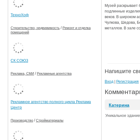
Музей раскрывает 
Ограничения движения транспорта на майские пр
подлинные изделия 
ТехноХоф
веков. В широком а
Электронные транспортные карты
Чулкова, Шедова, Б
/
металлов. В зале с
Строительство, недвижимость
Ремонт и отделка
помещений
СК СОЮЗ
Напишите св
/
Реклама, СМИ
Рекламные агентства
Вход
|
Регистрация
Комментари
Рекламное агентство полного цикла Реклама
Катерина
Центр
Уникальное здание,
/
Производство
Стройматериалы