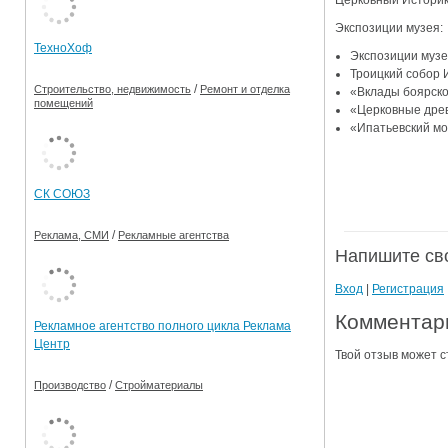
Церковный Историко
Ограничения движения транспорта на майские пр
Экспозиции музея:
ТехноХоф
Экспозиции музе
Электронные транспортные карты
Троицкий собор 
/
Строительство, недвижимость
Ремонт и отделка
«Вклады боярско
помещений
«Церковные древ
«Ипатьевский мо
СК СОЮЗ
/
Реклама, СМИ
Рекламные агентства
Напишите св
Вход
|
Регистрация
Комментари
Рекламное агентство полного цикла Реклама
Центр
Твой отзыв может с
/
Производство
Стройматериалы