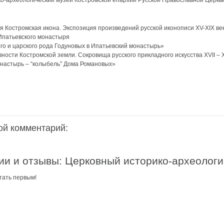
-археологический музей Костромской епархии Русской Православной Церкви 
аздники 2014
я Костромская икона. Экспозиция произведений русской иконописи XV-XIX ве
Ипатьевского монастыря
го и царского рода Годуновых в Ипатьевский монастырь»
ности Костромской земли. Сокровища русского прикладного искусства XVII – X
настырь – “колыбель” Дома Романовых»
ой комментарий:
и и отзывы: Церковный историко-археологи
тать первым!