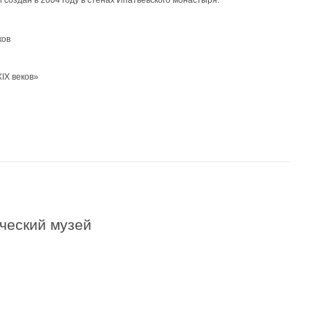
создан в 2004 году в стенах Ипатьевского монастыря.
ков
IX веков»
ческий музей