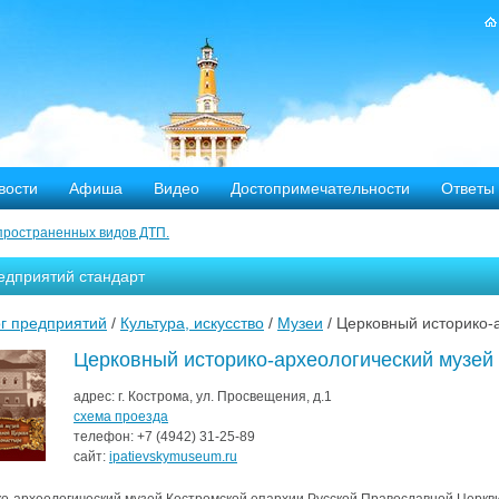
вости
Афиша
Видео
Достопримечательности
Ответы
пространенных видов ДТП.
тных дорог
едприятий стандарт
-летию аварии на Чернобыльской АЭС
г предприятий
/
Культура, искусство
/
Музеи
/ Церковный историко-
яние
Церковный историко-археологический музей
ехала в Кострому.
адрес:
г. Кострома, ул. Просвещения, д.1
схема проезда
телефон:
+7 (4942)
31-25-89
ости оштрафовано 20 человек
сайт:
ipatievskymuseum.ru