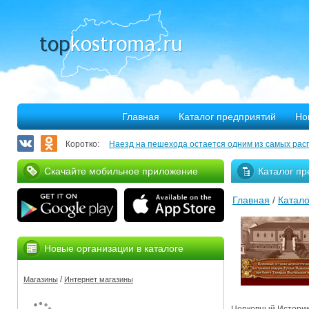
Главная
Каталог предприятий
Но
Коротко:
Наезд на пешехода остается одним из самых рас
Запланирован ремонт более 40 километров облас
Скачайте мобильное приложение
Каталог пр
В Костроме откроется выставка, посвященная 30
Главная
/
Катало
375 костромских семей улучшили свое благососто
Благотворительная программа «Мир без слез» при
Новые организации в каталоге
Серьезное ДТП на Михалевском бульваре
/
Магазины
Интернет магазины
За нарушение правил противопожарной безопасн
Мировые рекорды в Костроме