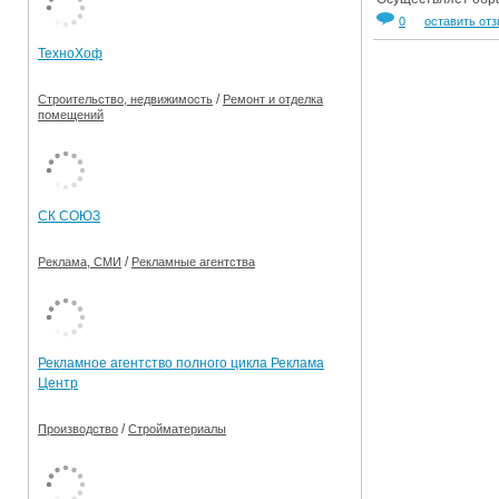
0
оставить от
Ограничения движения транспорта на майские пр
ТехноХоф
Электронные транспортные карты
/
Строительство, недвижимость
Ремонт и отделка
помещений
СК СОЮЗ
/
Реклама, СМИ
Рекламные агентства
Рекламное агентство полного цикла Реклама
Центр
/
Производство
Стройматериалы