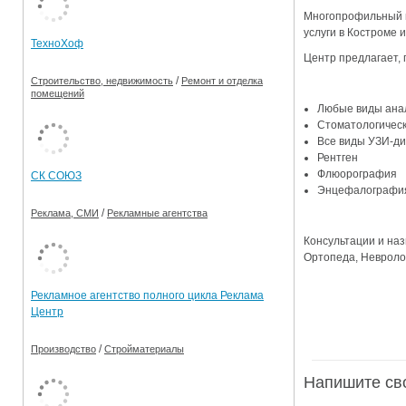
Многопрофильный м
Ограничения движения транспорта на майские пр
услуги в Костроме 
ТехноХоф
Электронные транспортные карты
Центр предлагает, 
/
Строительство, недвижимость
Ремонт и отделка
помещений
Любые виды анал
Стоматологическ
Все виды УЗИ-ди
Рентген
Флюорография
СК СОЮЗ
Энцефалографи
/
Реклама, СМИ
Рекламные агентства
Консультации и наз
Ортопеда, Невролог
Рекламное агентство полного цикла Реклама
Центр
/
Производство
Стройматериалы
Напишите св