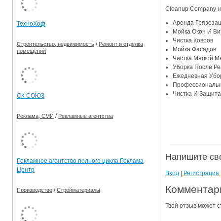
Cleanup Company н
Ограничения движения транспорта на майские пр
Аренда Грязеза
ТехноХоф
Электронные транспортные карты
Мойка Окон И Ви
Чистка Ковров
/
Строительство, недвижимость
Ремонт и отделка
Мойка Фасадов
помещений
Чистка Мягкой М
Уборка После Р
Ежедневная Убо
Профессиональн
Чистка И Защита
СК СОЮЗ
/
Реклама, СМИ
Рекламные агентства
Напишите св
Рекламное агентство полного цикла Реклама
Центр
Вход
|
Регистрация
Комментари
/
Производство
Стройматериалы
Твой отзыв может с