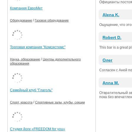
Официанты постоян
Компания ЕвроМет
Alena K.
/
Оборудование
Газовое оборудование
Ощущение, что это 
Robert D.
Торговая компания "Комсистемс"
This bar is a great 
/
Наука, образование
Центры дополнительного
Олег
образования
Согласен с Аней по
Anna M.
Семейный клуб "Глаголь"
Отвратительный зву
пока без впечатлен
/
Спорт, красота
Спортивные залы, клубы, секции
Студия йоги «FREEDOM for you»