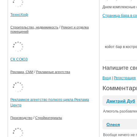
Днем комплексные 
Ограничения движения транспорта на майские пр
ТехноХоф
Страница бара в с
Электронные транспортные карты
/
Строительство, недвижимость
Ремонт и отделка
помещений
койот бар в костро
СК СОЮЗ
Напишите св
/
Реклама, СМИ
Рекламные агентства
Вход
|
Регистрация
Комментари
Рекламное агентство полного цикла Реклама
Дмитрий Дуб
Центр
Алкоголь разбавлен
/
Производство
Стройматериалы
Олеся
Вообще ничего не 