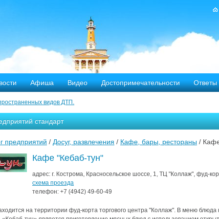
вости
Афиша
Видео
Достопримечательности
Ответы
пространенных видов ДТП.
тных дорог
едприятий стандарт
-летию аварии на Чернобыльской АЭС
г предприятий
/
Досуг, развлечения
/
Кафе, бары, рестораны
/ Кафе
яние
Кафе "Кебаб-тун"
ехала в Кострому.
адрес:
г. Кострома, Красносельское шоссе, 1, ТЦ "Коллаж", фуд-ко
схема проезда
телефон:
+7 (4942)
49-60-49
ости оштрафовано 20 человек
аходится на территории фуд-корта торгового центра "Коллаж". В меню блюда 