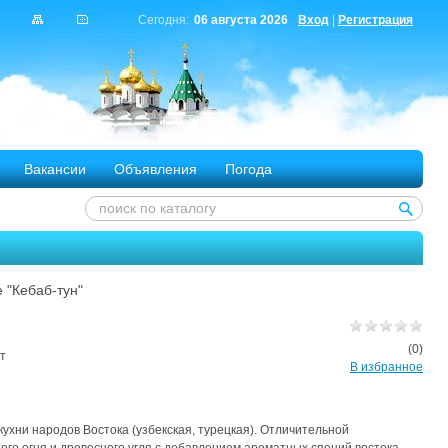
Сегодня:
06 августа 2026
Вход
|
Регистрация
Вакансии
Объявления
Погода
 "Кебаб-тун"
(0)
рт
В избранное
кухни народов Востока (узбекская, турецкая). Отличительной