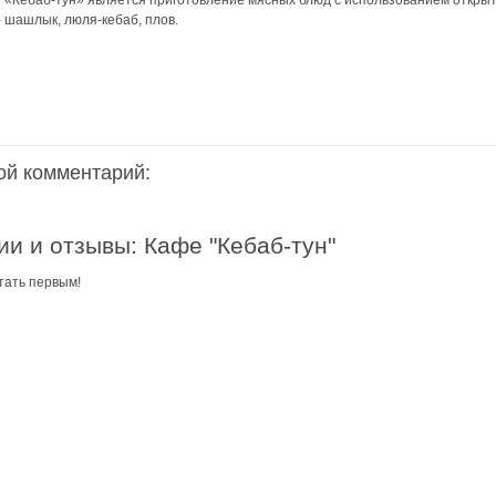
«Кебаб-тун» является приготовление мясных блюд с использованием открыто
 шашлык, люля-кебаб, плов.
аздники 2014
ой комментарий:
и и отзывы: Кафе "Кебаб-тун"
тать первым!