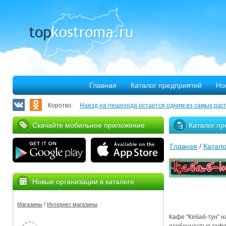
Главная
Каталог предприятий
Но
Коротко:
Наезд на пешехода остается одним из самых рас
Запланирован ремонт более 40 километров облас
Скачайте мобильное приложение
Каталог пр
В Костроме откроется выставка, посвященная 30
Главная
/
Катало
375 костромских семей улучшили свое благососто
Благотворительная программа «Мир без слез» при
Новые организации в каталоге
Серьезное ДТП на Михалевском бульваре
/
Магазины
Интернет магазины
За нарушение правил противопожарной безопасн
Кафе "Кебаб-тун" н
Мировые рекорды в Костроме