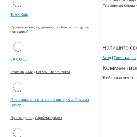
особенностью кафе 
Фирменные блюда -
Ограничения движения транспорта на майские пр
ТехноХоф
Электронные транспортные карты
/
Строительство, недвижимость
Ремонт и отделка
помещений
Напишите св
Вход
|
Регистрация
СК СОЮЗ
Комментари
/
Реклама, СМИ
Рекламные агентства
Твой отзыв может с
Рекламное агентство полного цикла Реклама
Центр
/
Производство
Стройматериалы