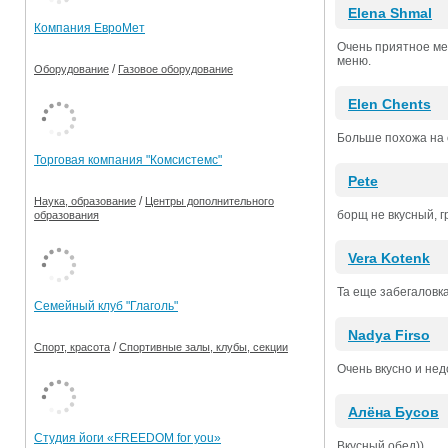
Elena Shmal
Компания ЕвроМет
Очень приятное ме
меню.
/
Оборудование
Газовое оборудование
Elen Chents
Больше похожа на 
Торговая компания "Комсистемс"
Pete
/
Наука, образование
Центры дополнительного
борщ не вкусный, г
образования
Vera Kotenk
Та еще забегаловка
Семейный клуб "Глаголь"
Nadya Firso
/
Спорт, красота
Спортивные залы, клубы, секции
Очень вкусно и нед
Алёна Бусов
Студия йоги «FREEDOM for you»
Вкусный обед))