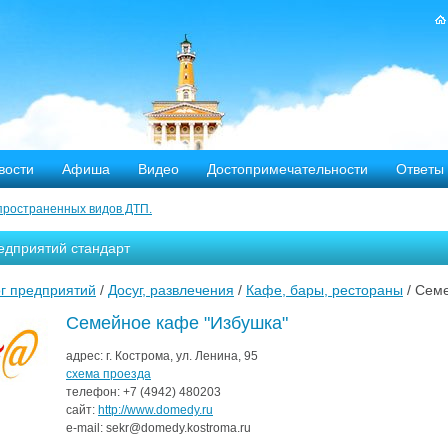
вости
Афиша
Видео
Достопримечательности
Ответы
пространенных видов ДТП.
тных дорог
едприятий стандарт
-летию аварии на Чернобыльской АЭС
г предприятий
/
Досуг, развлечения
/
Кафе, бары, рестораны
/ Сем
яние
Семейное кафе "Избушка"
ехала в Кострому.
адрес:
г. Кострома, ул. Ленина, 95
схема проезда
телефон:
+7 (4942)
480203
ости оштрафовано 20 человек
сайт:
http://www.domedy.ru
e-mail:
sekr@domedy.kostroma.ru