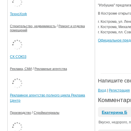
"Избушка" предлага
Ограничения движения транспорта на майские пр
В Костроме открыта
ТехноХоф
Электронные транспортные карты
г. Кострома, ул. Лен
/
Строительство, недвижимость
Ремонт и отделка
г. Кострома, Михалев
помещений
г. Кострома, пл. Сов
Официальное предс
СК СОЮЗ
/
Реклама, СМИ
Рекламные агентства
Напишите св
Вход
|
Регистрация
Рекламное агентство полного цикла Реклама
Комментари
Центр
Екатерина Б
/
Производство
Стройматериалы
Вкусно, недорого, п