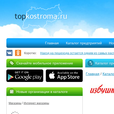
Главная
Каталог предприятий
Но
Коротко:
Наезд на пешехода остается одним из самых рас
Запланирован ремонт более 40 километров облас
Скачайте мобильное приложение
Каталог пр
В Костроме откроется выставка, посвященная 30
Главная
/
Катало
375 костромских семей улучшили свое благососто
Благотворительная программа «Мир без слез» при
Новые организации в каталоге
Серьезное ДТП на Михалевском бульваре
/
Магазины
Интернет магазины
За нарушение правил противопожарной безопасн
Мировые рекорды в Костроме