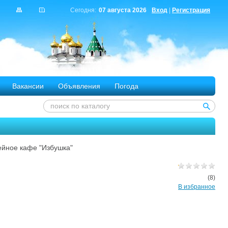
Сегодня:
07 августа 2026
Вход
|
Регистрация
Вакансии
Объявления
Погода
ейное кафе "Избушка"
(8)
В избранное