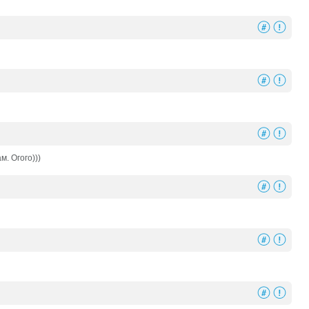
. Огого)))