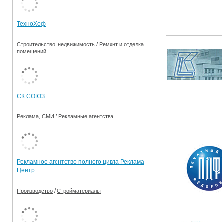
Ограничения движения транспорта на майские пр
ТехноХоф
Электронные транспортные карты
/
Строительство, недвижимость
Ремонт и отделка
помещений
СК СОЮЗ
/
Реклама, СМИ
Рекламные агентства
Рекламное агентство полного цикла Реклама
Центр
/
Производство
Стройматериалы