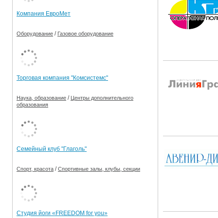
Компания ЕвроМет
/
Оборудование
Газовое оборудование
Торговая компания "Комсистемс"
/
Наука, образование
Центры дополнительного
образования
Семейный клуб "Глаголь"
/
Спорт, красота
Спортивные залы, клубы, секции
Студия йоги «FREEDOM for you»