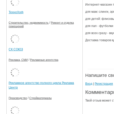
Интернет-магазин т
Ограничения движения транспорта на майские пр
для мам: слинги, э
ТехноХоф
Электронные транспортные карты
для детей: флисов
/
Строительство, недвижимость
Ремонт и отделка
для пап - футболк
помещений
для всех сразу - в
Доставка товаров к
СК СОЮЗ
/
Реклама, СМИ
Рекламные агентства
Напишите св
Рекламное агентство полного цикла Реклама
Вход
|
Регистрация
Центр
Комментари
/
Производство
Стройматериалы
Твой отзыв может с