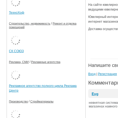
На сайте ювелирно
Ограничения движения транспорта на майские пр
ведущими ювелирны
ТехноХоф
Электронные транспортные карты
Ювелирный интерне
интернет магазино
/
Строительство, недвижимость
Ремонт и отделка
помещений
Доставка осуществл
СК СОЮЗ
/
Реклама, СМИ
Рекламные агентства
Напишите св
Вход
|
Регистрация
Комментари
Рекламное агентство полного цикла Реклама
Центр
Evg
/
Производство
Стройматериалы
невнятная система з
магазинах намного