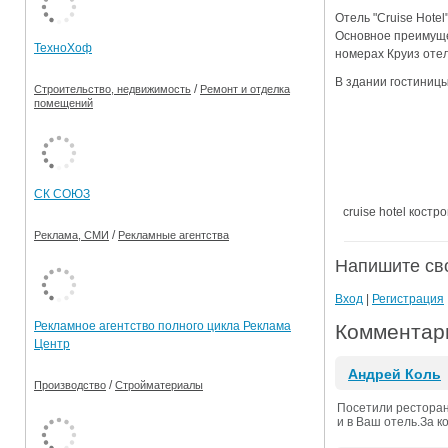
Отель "Cruise Hote
Ограничения движения транспорта на майские пр
Основное преимущес
ТехноХоф
номерах Круиз отел
Электронные транспортные карты
В здании гостиницы
/
Строительство, недвижимость
Ремонт и отделка
помещений
СК СОЮЗ
cruise hotel костр
/
Реклама, СМИ
Рекламные агентства
Напишите св
Вход
|
Регистрация
Рекламное агентство полного цикла Реклама
Комментари
Центр
Андрей Коль
/
Производство
Стройматериалы
Посетили ресторан
и в Ваш отель.За к