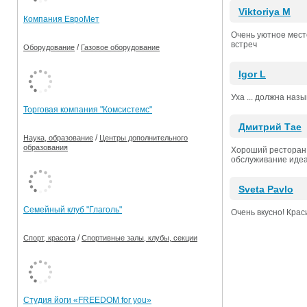
Viktoriya M
Компания ЕвроМет
Очень уютное мест
встреч
/
Оборудование
Газовое оборудование
Igor L
Уха ... должна наз
Торговая компания "Комсистемс"
Дмитрий Тае
/
Наука, образование
Центры дополнительного
образования
Хороший ресторан, 
обслуживание идеал
Sveta Pavlo
Семейный клуб "Глаголь"
Очень вкусно! Крас
/
Спорт, красота
Спортивные залы, клубы, секции
Студия йоги «FREEDOM for you»