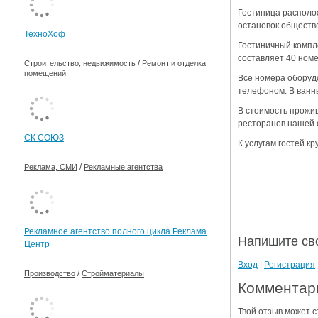
Гостиница располож
Ограничения движения транспорта на майские пр
остановок обществ
ТехноХоф
Электронные транспортные карты
Гостиничный компле
составляет 40 номе
/
Строительство, недвижимость
Ремонт и отделка
помещений
Все номера оборуд
телефоном. В ванн
В стоимость прожив
ресторанов нашей 
СК СОЮЗ
К услугам гостей к
/
Реклама, СМИ
Рекламные агентства
Рекламное агентство полного цикла Реклама
Напишите св
Центр
Вход
|
Регистрация
/
Производство
Стройматериалы
Комментари
Твой отзыв может с