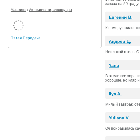
заказа на 59 град
/
Магазины
Автозапчасти, аксессуары
Евгений В.
К номеру прилогают
Пятая Передача
Андрей Ц.
Неплохой отель. С 
Yana
В отеле все хорош
хорошие, но кляр и
Ilya A.
Милый завтрак, оте
Yuliana V.
Оч понравилась сау