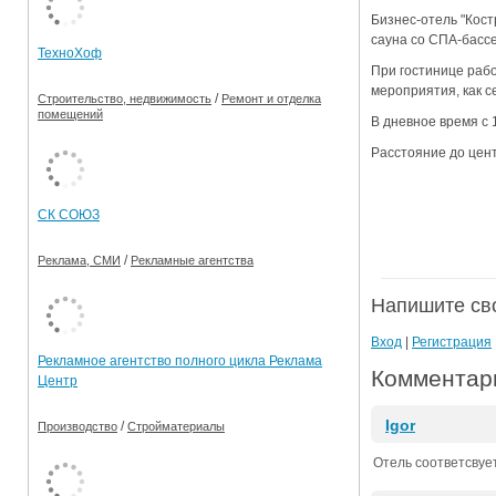
Бизнес-отель "Кост
Ограничения движения транспорта на майские пр
сауна со СПА-бассе
ТехноХоф
Электронные транспортные карты
При гостинице рабо
мероприятия, как с
/
Строительство, недвижимость
Ремонт и отделка
помещений
В дневное время с 
Расстояние до центр
СК СОЮЗ
/
Реклама, СМИ
Рекламные агентства
Напишите св
Вход
|
Регистрация
Рекламное агентство полного цикла Реклама
Комментари
Центр
Igor
/
Производство
Стройматериалы
Отель соответсвует