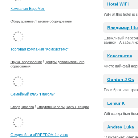
Hotel WiFi
Компания ЕвроМет
WiFi at this hotel i
/
Оборудование
Газовое оборудование
Владимир Шн
1.вежливый персона
ванной . А забыл кр
Торговая компания "Комсистемс"
Константин
/
Наука, образование
Центры дополнительного
Чисто вай-фай но
образования
Gordon J Os
Если брать завтрак
Семейный клуб "Глаголь"
Lemur K
/
Спорт, красота
Спортивные залы, клубы, секции
Wifi всегда был бе
Andrey Luka
Студия йоги «FREEDOM for you»
1) интернет умер в