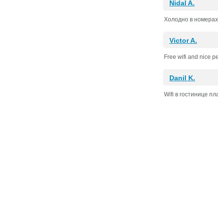
Nidal A.
Холодно в номерах 
Victor A.
Free wifi and nice p
Danil K.
Wifi в гостинице п