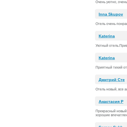
Очень уютно, очен
Inna Skupov
Отель очень понрав
Katerina
Уютный отель.Прив
Katerina
Приятный тихий оте
Дмитрий Сте
Отель новый, все а
Анастасия Р
Прекрасный новый 
хорошие впечатлен