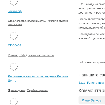
В 2014 году на са
Ограничения движения транспорта на майские пр
века, предлагает в
ТехноХоф
доступности распо
Электронные транспортные карты
Отель является об
/
Строительство, недвижимость
Ремонт и отделка
холлов отеля подче
помещений
номера различной к
Это идеальное мест
все необходимое, 
СК СОЮЗ
/
Реклама, СМИ
Рекламные агентства
old street костром
Напишите св
Рекламное агентство полного цикла Реклама
Центр
Вход
|
Регистрация
Комментари
/
Производство
Стройматериалы
Макс Зыков