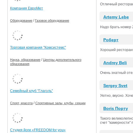
Отличный ресторан
Компания ЕвроМет
Artemy Lebe
/
Оборудование
Газовое оборудование
Надо брать номер 2
Роберт
Торговая компания "Комсистемс"
Хороший ресторан
/
Наука, образование
Центры дополнительного
Andrey Beli
образования
Очень знатный оте
Sergey Svet
Семейный клуб "Глаголь"
Уютно, вкусно. Хоч
/
Спорт, красота
Спортивные залы, клубы, секции
Boris Порту
Такого великолепно
счет "камерности" 
Студия йоги «FREEDOM for you»