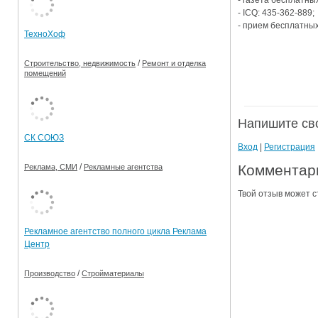
- газета бесплатны
- ICQ: 435-362-889;
Ограничения движения транспорта на майские пр
- прием бесплатных 
ТехноХоф
Электронные транспортные карты
/
Строительство, недвижимость
Ремонт и отделка
помещений
Напишите св
СК СОЮЗ
Вход
|
Регистрация
Комментарии
/
Реклама, СМИ
Рекламные агентства
Твой отзыв может с
Рекламное агентство полного цикла Реклама
Центр
/
Производство
Стройматериалы