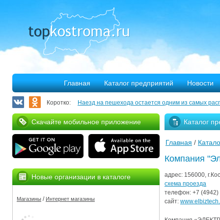
Главная
Каталог предприятий
Новости
Коротко:
Наезд на пешехода остается одним из самых рас
Запланирован ремонт более 40 километров облас
Скачайте мобильное приложение
Каталог пр
В Костроме откроется выставка, посвященная 30
Главная
/
Катало
375 костромских семей улучшили свое благососто
Компания "Эл
Благотворительная программа «Мир без слез» при
адрес:
156000, г.Ко
Новые организации в каталоге
Серьезное ДТП на Михалевском бульваре
схема проезда
телефон:
+7 (4942)
/
Магазины
Интернет магазины
За нарушение правил противопожарной безопасн
сайт:
www.elbiztech.
Мировые рекорды в Костроме